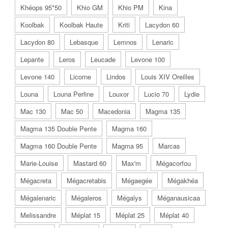
Khéops 95*50
Khio GM
Khio PM
Kina
Koolbak
Koolbak Haute
Kriti
Lacydon 60
Lacydon 80
Lebasque
Lemnos
Lenaric
Lepante
Leros
Leucade
Levone 100
Levone 140
Licorne
Lindos
Louis XIV Oreilles
Louna
Louna Perline
Louxor
Lucio 70
Lydie
Mac 130
Mac 50
Macedonia
Magma 135
Magma 135 Double Pente
Magma 160
Magma 160 Double Pente
Magma 95
Marcas
Marie-Louise
Mastard 60
Max'm
Mégacorfou
Mégacreta
Mégacretabis
Mégaegée
Mégakhéa
Mégalenaric
Mégaleros
Mégalys
Méganausicaa
Melissandre
Méplat 15
Méplat 25
Méplat 40