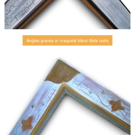
Angles gravés or craquelé blanc filets noirs