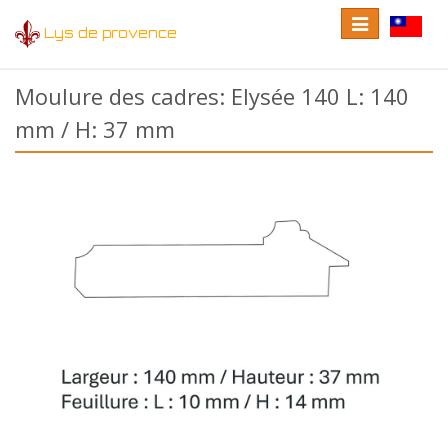
Toggle
Toggle
Lys de provence
navigation
language
Moulure des cadres: Elysée 140 L: 140
mm / H: 37 mm