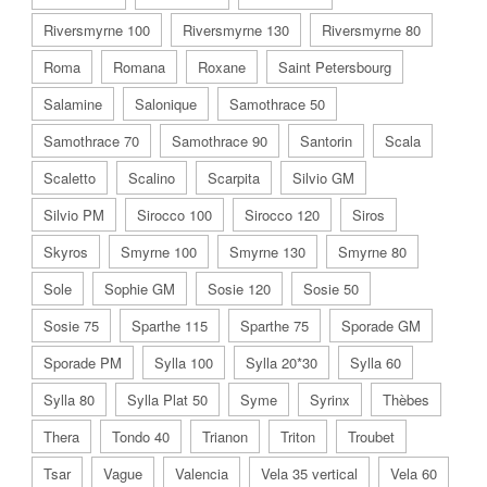
Riversmyrne 100
Riversmyrne 130
Riversmyrne 80
Roma
Romana
Roxane
Saint Petersbourg
Salamine
Salonique
Samothrace 50
Samothrace 70
Samothrace 90
Santorin
Scala
Scaletto
Scalino
Scarpita
Silvio GM
Silvio PM
Sirocco 100
Sirocco 120
Siros
Skyros
Smyrne 100
Smyrne 130
Smyrne 80
Sole
Sophie GM
Sosie 120
Sosie 50
Sosie 75
Sparthe 115
Sparthe 75
Sporade GM
Sporade PM
Sylla 100
Sylla 20*30
Sylla 60
Sylla 80
Sylla Plat 50
Syme
Syrinx
Thèbes
Thera
Tondo 40
Trianon
Triton
Troubet
Tsar
Vague
Valencia
Vela 35 vertical
Vela 60