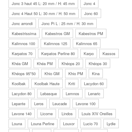
Jonc 3 haut 45 L: 20 mm / H: 45 mm
Jonc 4
Jonc 4 Haut 50 L: 30 mm / H: 50 mm
Jonc 60
Jonc arrondi
Jonc Pi L : 25 mm / H: 30 mm
Kabestrissima
Kabestros GM
Kabestros PM
Kalimnos 100
Kalimnos 125
Kalimnos 65
Karpatos 70
Karpatos Perline 80
Karpo
Kassos
Khéa GM
Khéa PM
Khéops 20
Khéops 30
Khéops 95*50
Khio GM
Khio PM
Kina
Koolbak
Koolbak Haute
Kriti
Lacydon 60
Lacydon 80
Lebasque
Lemnos
Lenaric
Lepante
Leros
Leucade
Levone 100
Levone 140
Licorne
Lindos
Louis XIV Oreilles
Louna
Louna Perline
Louxor
Lucio 70
Lydie