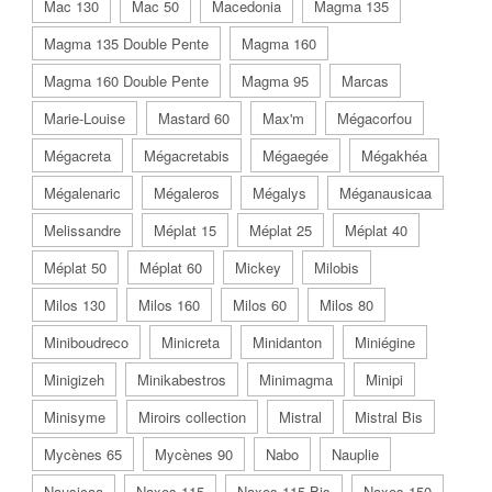
Mac 130
Mac 50
Macedonia
Magma 135
Magma 135 Double Pente
Magma 160
Magma 160 Double Pente
Magma 95
Marcas
Marie-Louise
Mastard 60
Max'm
Mégacorfou
Mégacreta
Mégacretabis
Mégaegée
Mégakhéa
Mégalenaric
Mégaleros
Mégalys
Méganausicaa
Melissandre
Méplat 15
Méplat 25
Méplat 40
Méplat 50
Méplat 60
Mickey
Milobis
Milos 130
Milos 160
Milos 60
Milos 80
Miniboudreco
Minicreta
Minidanton
Miniégine
Minigizeh
Minikabestros
Minimagma
Minipi
Minisyme
Miroirs collection
Mistral
Mistral Bis
Mycènes 65
Mycènes 90
Nabo
Nauplie
Nausicaa
Naxos 115
Naxos 115 Bis
Naxos 150