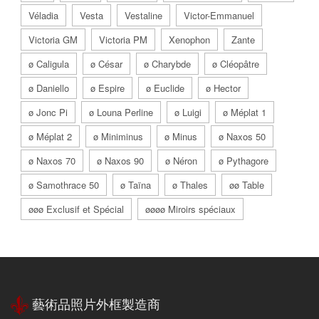
Véladia
Vesta
Vestaline
Victor-Emmanuel
Victoria GM
Victoria PM
Xenophon
Zante
ø Caligula
ø César
ø Charybde
ø Cléopâtre
ø Daniello
ø Espire
ø Euclide
ø Hector
ø Jonc Pi
ø Louna Perline
ø Luigi
ø Méplat 1
ø Méplat 2
ø Miniminus
ø Minus
ø Naxos 50
ø Naxos 70
ø Naxos 90
ø Néron
ø Pythagore
ø Samothrace 50
ø Taïna
ø Thales
øø Table
øøø Exclusif et Spécial
øøøø Miroirs spéciaux
藝術品照片外框製造商