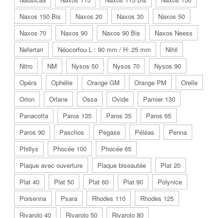
Naxos 150 Bis
Naxos 20
Naxos 30
Naxos 50
Naxos 70
Naxos 90
Naxos 90 Bis
Naxos Neess
Nefertari
Néocorfou L : 90 mm / H: 25 mm
Nihil
Nitro
NM
Nysos 50
Nysos 70
Nysos 90
Opéra
Ophélie
Orange GM
Orange PM
Orelle
Orion
Orlane
Ossa
Ovide
Pamier 130
Panacotta
Paros 135
Paros 35
Paros 65
Paros 90
Paschos
Pegase
Péléas
Penna
Phillys
Phocée 100
Phocée 65
Plaque avec ouverture
Plaque biseautée
Plat 20
Plat 40
Plat 50
Plat 60
Plat 90
Polynice
Porsenna
Psara
Rhodes 110
Rhodes 125
Rivarolo 40
Rivarolo 50
Rivarolo 80