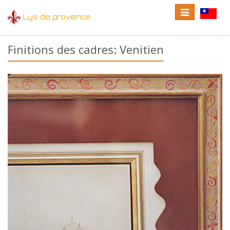
Toggle
Toggle
Lys de provence
navigation
language
Finitions des cadres: Venitien