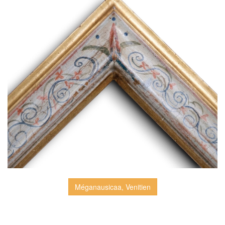
Méganausicaa, Venitien