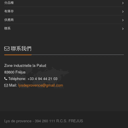
分品種
有庫存
供應商
聯系
聯系我們
Zone industrielle la Palud
83600 Fréjus
Téléphone: +33 4 94 44 21 03
Mail:
lysdeprovence@gmail.com
Lys de provence - 394 260 111 R.C.S. FREJUS